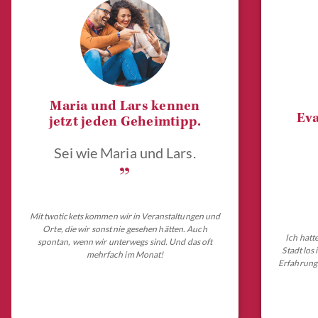
Maria und Lars kennen
Eva
jetzt jeden Geheimtipp.
Sei wie Maria und Lars.
„
Mit twotickets kommen wir in Veranstaltungen und
Orte, die wir sonst nie gesehen hätten. Auch
Ich hatt
spontan, wenn wir unterwegs sind. Und das oft
Stadt los
mehrfach im Monat!
Erfahrungs