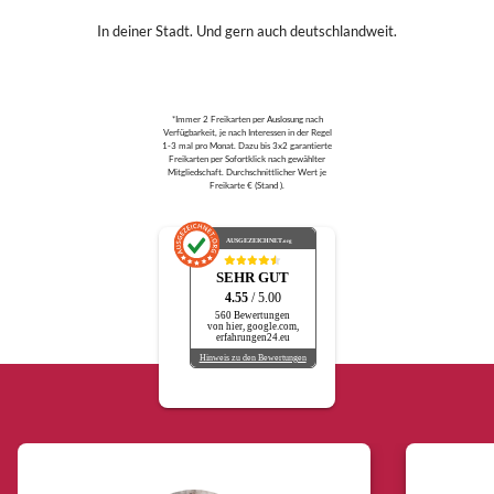
In deiner Stadt. Und gern auch deutschlandweit.
*Immer 2 Freikarten per Auslosung nach
Verfügbarkeit, je nach Interessen in der Regel
1-3 mal pro Monat. Dazu bis 3x2 garantierte
Freikarten per Sofortklick nach gewählter
Mitgliedschaft. Durchschnittlicher Wert je
Freikarte € (Stand ).
AUSGEZEICHNET
.org
SEHR GUT
4.55
/ 5.00
560 Bewertungen
von hier, google.com,
erfahrungen24.eu
Hinweis zu den Bewertungen