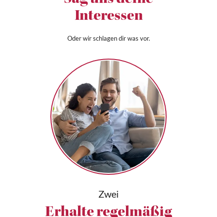
Sag uns deine
untermalte Musik , die Witze die zwischendurch
Interessen
eingebracht wurden und die anmutigen Tänzer
machen alles zu einer sehr guten Show welche sich
lohnt zu besuchen. Alles in allem ein wunderschöner
Oder wir schlagen dir was vor.
Abend und ich persönlich würde jedem einen Besuch
bei den Beat of Irish Dance empfehlen!
Zwei
Erhalte regelmäßig