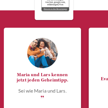
von hier, google.com,
erfahrungen24.eu
Hinweis zu den Bewertungen
Maria und Lars kennen
Eva
jetzt jeden Geheimtipp.
Sei wie Maria und Lars.
„