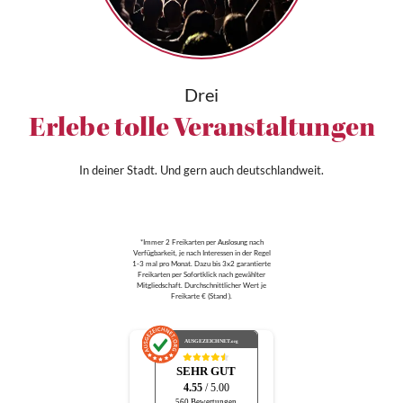
Drei
Erlebe tolle Veranstaltungen
In deiner Stadt. Und gern auch deutschlandweit.
*Immer 2 Freikarten per Auslosung nach
Verfügbarkeit, je nach Interessen in der Regel
1-3 mal pro Monat. Dazu bis 3x2 garantierte
Freikarten per Sofortklick nach gewählter
Mitgliedschaft. Durchschnittlicher Wert je
Freikarte € (Stand ).
AUSGEZEICHNET
.org
SEHR GUT
4.55
/ 5.00
560 Bewertungen