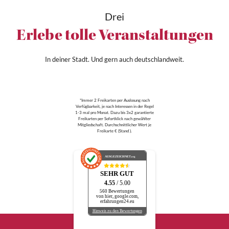
Drei
Erlebe tolle Veranstaltungen
In deiner Stadt. Und gern auch deutschlandweit.
*Immer 2 Freikarten per Auslosung nach
Verfügbarkeit, je nach Interessen in der Regel
1-3 mal pro Monat. Dazu bis 3x2 garantierte
Freikarten per Sofortklick nach gewählter
Mitgliedschaft. Durchschnittlicher Wert je
Freikarte € (Stand ).
AUSGEZEICHNET
.org
SEHR GUT
4.55
/ 5.00
560 Bewertungen
von hier, google.com,
erfahrungen24.eu
Hinweis zu den Bewertungen