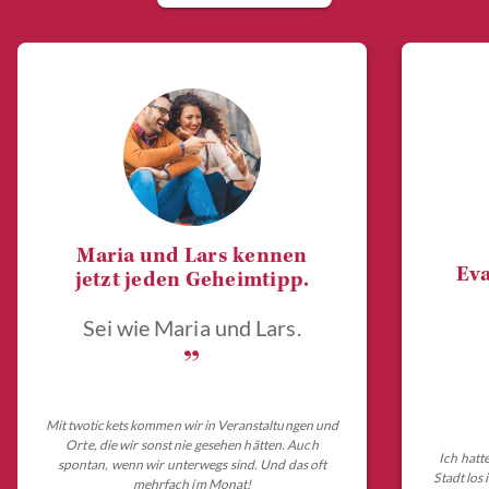
Maria und Lars kennen
Eva
jetzt jeden Geheimtipp.
Sei wie Maria und Lars.
„
Mit twotickets kommen wir in Veranstaltungen und
Orte, die wir sonst nie gesehen hätten. Auch
Ich hatt
spontan, wenn wir unterwegs sind. Und das oft
Stadt los
mehrfach im Monat!