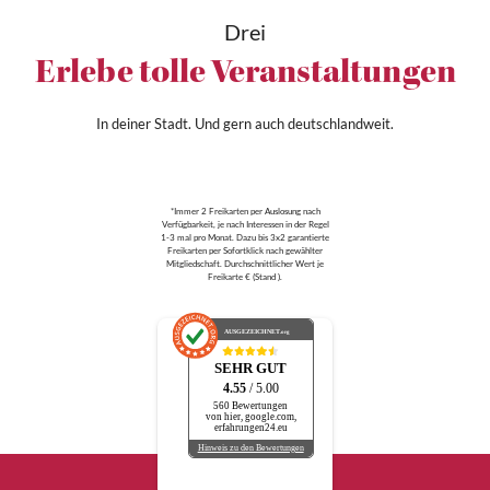
Drei
Erlebe tolle Veranstaltungen
In deiner Stadt. Und gern auch deutschlandweit.
*Immer 2 Freikarten per Auslosung nach
Verfügbarkeit, je nach Interessen in der Regel
1-3 mal pro Monat. Dazu bis 3x2 garantierte
Freikarten per Sofortklick nach gewählter
Mitgliedschaft. Durchschnittlicher Wert je
Freikarte € (Stand ).
AUSGEZEICHNET
.org
SEHR GUT
4.55
/ 5.00
560 Bewertungen
von hier, google.com,
erfahrungen24.eu
Hinweis zu den Bewertungen