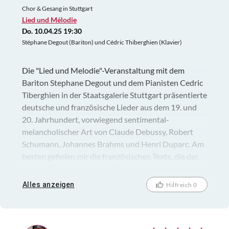
Chor & Gesang in Stuttgart
Lied und Mélodie
Do. 10.04.25 19:30
Stéphane Degout (Bariton) und Cédric Thiberghien (Klavier)
Die "Lied und Melodie"-Veranstaltung mit dem
Bariton Stephane Degout und dem Pianisten Cedric
Tiberghien in der Staatsgalerie Stuttgart präsentierte
deutsche und französische Lieder aus dem 19. und
20. Jahrhundert, vorwiegend sentimental-
melancholischer Art von Claude Debussy, Robert
Schumann, Johannes Brahms und Henri Duparc. Am
besten gefielen mir die französischen Texte, die der
Sänger sehr ausdrucksstark vortrug. Auch der junge
Pianist, der als Kammermusiker schon internationale
Alles anzeigen
Hilfreich 0
Tournee-Erfahrung u.a. mit dem London Symphony
Orchestra, dem Tokyo Philharmonic Orchestra und
dem Orchestre National de France gesammelt und