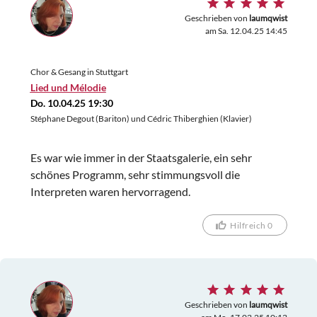
etliche Musikpreise erhalten hat, stellte sein Können
am Klavier eindrucksvoll unter Beweis. Die Hugo
Geschrieben von
laumqwist
am Sa. 12.04.25 14:45
Wolf-Akademie Stuttgart als Veranstalter des
Konzerts lud die anwesenden Gäste in der
Konzertpause zu einem Glas Mineralwasser, Sekt
Chor & Gesang in Stuttgart
oder Sekt-Orange ein und bot ihnen zudem
Lied und Mélodie
pinkfarbene Umhängetaschen aus Stoff, Bleistifte
Do. 10.04.25 19:30
und Notizblocks gegen ein geringes Entgelt auf
Stéphane Degout (Bariton) und Cédric Thiberghien (Klavier)
einem Verkaufstisch vor dem Konzertsaal an.
Es war wie immer in der Staatsgalerie, ein sehr
schönes Programm, sehr stimmungsvoll die
Interpreten waren hervorragend.
Hilfreich 0
Geschrieben von
laumqwist