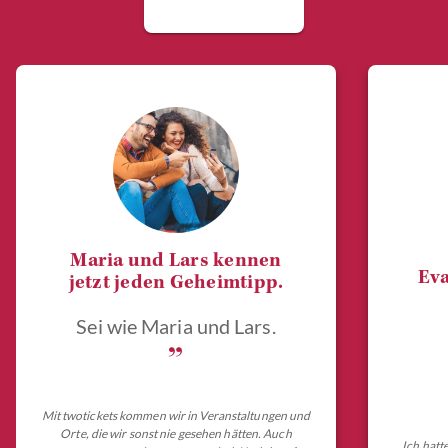
Maria und Lars kennen
Eva
jetzt jeden Geheimtipp.
Sei wie Maria und Lars.
„
Mit twotickets kommen wir in Veranstaltungen und
Orte, die wir sonst nie gesehen hätten. Auch
Ich hatt