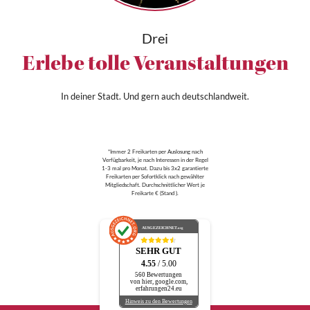
Drei
Erlebe tolle Veranstaltungen
In deiner Stadt. Und gern auch deutschlandweit.
*Immer 2 Freikarten per Auslosung nach
Verfügbarkeit, je nach Interessen in der Regel
1-3 mal pro Monat. Dazu bis 3x2 garantierte
Freikarten per Sofortklick nach gewählter
Mitgliedschaft. Durchschnittlicher Wert je
Freikarte € (Stand ).
AUSGEZEICHNET
.org
SEHR GUT
4.55
/ 5.00
560 Bewertungen
von hier, google.com,
erfahrungen24.eu
Hinweis zu den Bewertungen