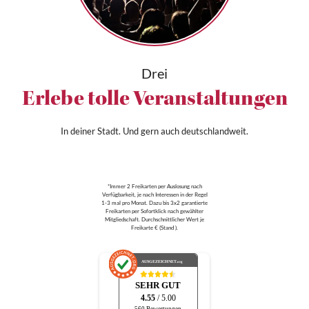
Drei
Erlebe tolle Veranstaltungen
In deiner Stadt. Und gern auch deutschlandweit.
*Immer 2 Freikarten per Auslosung nach
Verfügbarkeit, je nach Interessen in der Regel
1-3 mal pro Monat. Dazu bis 3x2 garantierte
Freikarten per Sofortklick nach gewählter
Mitgliedschaft. Durchschnittlicher Wert je
Freikarte € (Stand ).
AUSGEZEICHNET
.org
SEHR GUT
4.55
/ 5.00
560 Bewertungen