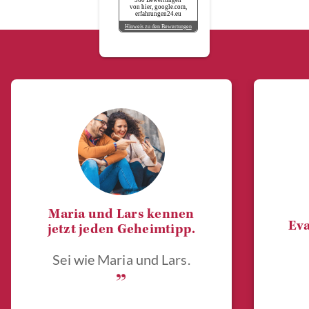
von hier, google.com,
erfahrungen24.eu
Hinweis zu den Bewertungen
Maria und Lars kennen
Eva
jetzt jeden Geheimtipp.
Sei wie Maria und Lars.
„