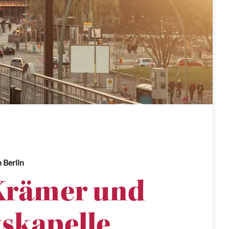
n Berlin
Krämer und
tskapelle