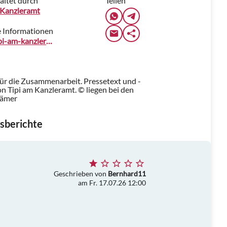
altet durch
Teilen
 Kanzleramt
 Informationen
www.tipi-am-kanzleramt.de
für die Zusammenarbeit. Pressetext und -
 Tipi am Kanzleramt. © liegen bei den
rämer
sberichte
Geschrieben von
Bernhard11
am Fr. 17.07.26 12:00