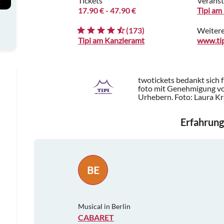
Tickets
Veranst
17.90 €
- 47.90 €
Tipi am
(173)
Weitere
Tipi am Kanzleramt
twotickets bedankt sich 
foto mit Genehmigung von
Urhebern.
Foto: Laura K
Erfahrung
BE
Musical in Berlin
CABARET