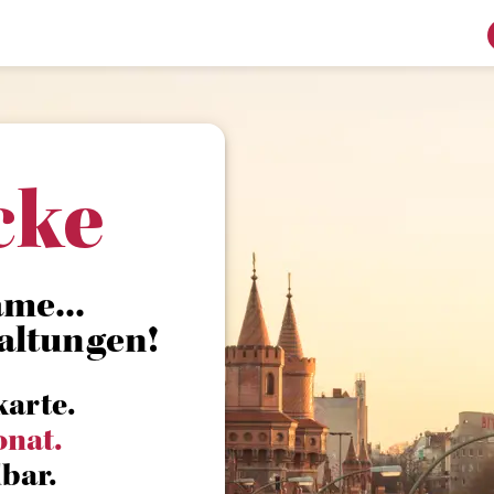
cke
me...
altungen!
karte.
onat.
bar.