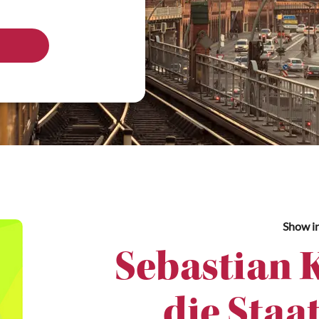
Show
i
Sebastian 
die Staa