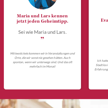
Maria und Lars kennen
Eva
jetzt jeden Geheimtipp.
Sei wie Maria und Lars.
„
Mit twotickets kommen wir in Veranstaltungen und
Orte, die wir sonst nie gesehen hätten. Auch
Ich hatt
spontan, wenn wir unterwegs sind. Und das oft
Stadt los
mehrfach im Monat!
Erfahrungs