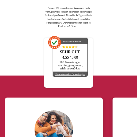
*Immer 2 Freikarten per Auslosung nach
Verfügbarkeit, je nach Interessen in der Regel
1-3 mal pro Monat. Dazu bis 3x2 garantierte
Freikarten per Sofortklick nach gewählter
Mitgliedschaft. Durchschnittlicher Wert je
Freikarte € (Stand ).
AUSGEZEICHNET
.org
SEHR GUT
4.55
/ 5.00
560 Bewertungen
von hier, google.com,
erfahrungen24.eu
Hinweis zu den Bewertungen