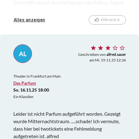
Dort trifft sie auf skurrile Figuren wie Trillion, Zakod
Beetleknox, Hotblack Desiata, depressive Roboter
und melancholische Planetendesigner – und kämpft
Alles anzeigen
Hilfreich 0
sich durch ein kosmisches Wirrwarr, das mit
absurdem Witz und großem Charme reizt. Unter
freiem Himmel im Frankfurter Grüneburgpark
entfaltet sich dieser schrill-satirische Abend in einer
AL
Mischung aus Sommerfestival-Atmosphäre und
Geschrieben von
alfred.sauer
am Mi. 19.11.25 12:26
schrägem Weltraumtheater. Zwischen alten Bäumen,
Picknickdecken und untergehender Sonne entsteht
Theater in Frankfurt am Main
eine Kulisse, die den absurden Kosmos noch einmal
Das Parfum
besonders leuchten lässt. Eine turbulente,
So. 16.11.25 18:00
hinreißend verrückte Inszenierung, die man sich
Ein Klassiker
nicht entgehen lassen sollte!
Leider ist nicht Parfum aufgeführt worden. Gezeigt
wurde Mitternachtstraum. .....schade! Ich vermute,
dass hier bei twotickets eine Fehlmeldung
aufgetreten ist. alfred