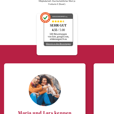
Mitgliedschaft. Durchschnittlicher Wert je
Freikarte € (Stand ).
AUSGEZEICHNET
.org
SEHR GUT
4.55
/ 5.00
560 Bewertungen
von hier, google.com,
erfahrungen24.eu
Hinweis zu den Bewertungen
Maria und Lars kennen