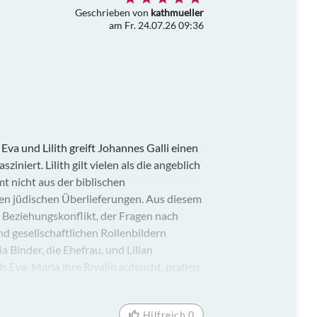
Geschrieben von
kathmueller
am Fr. 24.07.26 09:36
va und Lilith greift Johannes Galli einen
iniert. Lilith gilt vielen als die angeblich
t nicht aus der biblischen
en jüdischen Überlieferungen. Aus diesem
en Beziehungskonflikt, der Fragen nach
d gesellschaftlichen Rollenbildern
 Binder, die Ehefrau, und Lilian
 Eva-Maria ihre Rivalin aufsucht, prallen
nander. Während die eine um ihre Ehe
mand eine funktionierende Beziehung von
Hilfreich 0