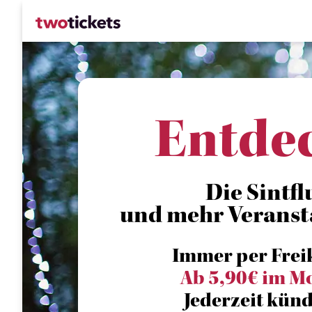
Entde
Die Sintfl
und mehr Veranst
Immer per Frei
Ab 5,90€ im M
Jederzeit künd