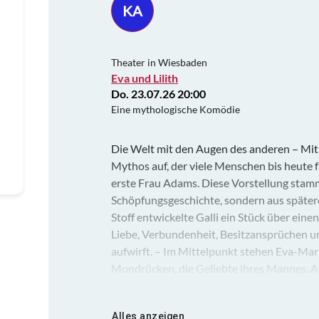
KA
Theater in Wiesbaden
Eva und Lilith
Do. 23.07.26 20:00
Eine mythologische Komödie
Die Welt mit den Augen des anderen – Mit E
Mythos auf, der viele Menschen bis heute fasz
erste Frau Adams. Diese Vorstellung stamm
Schöpfungsgeschichte, sondern aus später
Stoff entwickelte Galli ein Stück über ein
Liebe, Verbundenheit, Besitzansprüchen un
aufwirft. – Im Mittelpunkt stehen Eva-Maria
Mondrücken, die Geliebte ihres Mannes. Als
zwei gegensätzliche Lebensentwürfe aufei
kämpft, hält die andere dagegen, dass nie
Alles anzeigen