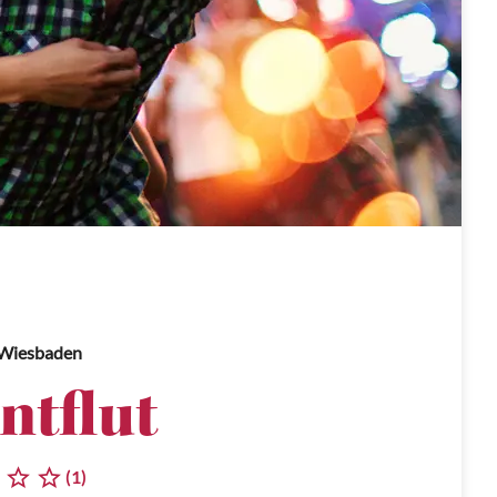
 Wiesbaden
ntflut
(1)