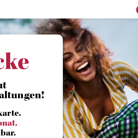
cke
ut
altungen!
karte.
onat.
bar.