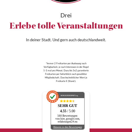
Drei
Erlebe tolle Veranstaltungen
In deiner Stadt. Und gern auch deutschlandweit.
*Immer 2 Freikarten per Auslosung nach
Verfügbarkeit, je nach Interessen in der Regel
1-3 mal pro Monat. Dazu bis 3x2 garantierte
Freikarten per Sofortklick nach gewählter
Mitgliedschaft. Durchschnittlicher Wert je
Freikarte € (Stand ).
AUSGEZEICHNET
.org
SEHR GUT
4.55
/ 5.00
560 Bewertungen
von hier, google.com,
erfahrungen24.eu
Hinweis zu den Bewertungen