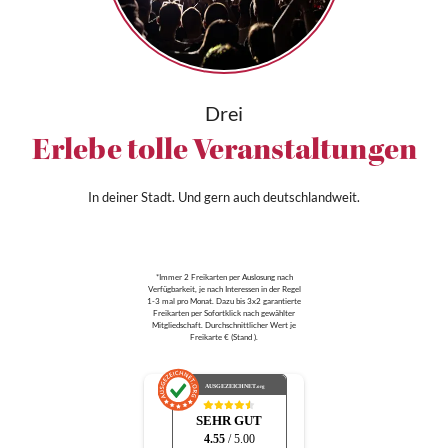
Drei
Erlebe tolle Veranstaltungen
In deiner Stadt. Und gern auch deutschlandweit.
*Immer 2 Freikarten per Auslosung nach
Verfügbarkeit, je nach Interessen in der Regel
1-3 mal pro Monat. Dazu bis 3x2 garantierte
Freikarten per Sofortklick nach gewählter
Mitgliedschaft. Durchschnittlicher Wert je
Freikarte € (Stand ).
AUSGEZEICHNET
.org
SEHR GUT
4.55
/ 5.00