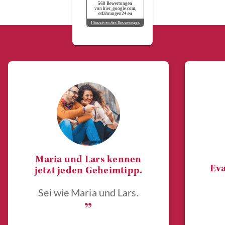
560 Bewertungen
von hier, google.com,
erfahrungen24.eu
Hinweis zu den Bewertungen
Maria und Lars kennen
Eva
jetzt jeden Geheimtipp.
Sei wie Maria und Lars.
„