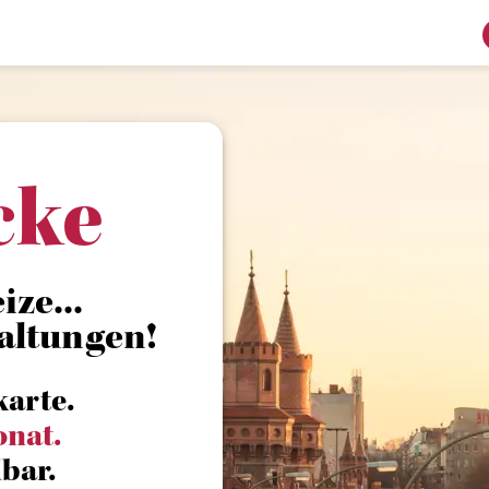
cke
ze...
altungen!
karte.
onat.
bar.