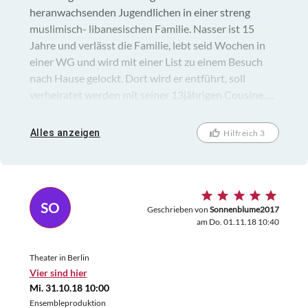
heranwachsenden Jugendlichen in einer streng
muslimisch- libanesischen Familie. Nasser ist 15
Jahre und verlässt die Familie, lebt seid Wochen in
einer WG und wird mit einer List zu einem Besuch
nach Hause gelockt. Dort wird er entführt, soll
verheiratet werden mit seiner 13jährigen Cousine.....
Das Stück soll anderen Menschen Mut machen, sich
zu wehren, wenn man ein anderes Leben leben soll,
Alles anzeigen
Hilfreich 3
als man es selber möchte. 70 min ohne Pause
SO
Geschrieben von
Sonnenblume2017
am Do. 01.11.18 10:40
Theater in Berlin
Vier sind hier
Mi. 31.10.18 10:00
Ensembleproduktion