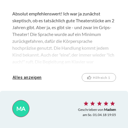
Absolut empfehlenswert! Ich war ja zunächst
skeptisch, ob es tatsächlich gute Theaterstücke am 2
Jahren gibt. Aber ja, es gibt sie - und zwar im Grips-
Theater! Die Sprache wurde auf ein Minimum
zurückgefahren, dafür die Körpersprache
hochpräzise genutzt. Die Handlung kommt jedem
Kind bekannt. Auch der "eine", der immer wieder "Ich
auch!" ruft. Die Begleitung am Klavier war
kindgemäß und einfach schön. Zum Schluss durften
alle (Kinder) mit auf die Bühne kommen und einen
Alles anzeigen
Hilfreich 1
Schmetterling passend zum Stück falten. Mein
Vierjähriges Kind hat sich königlich amüsiert und
kam während des Theaterstückes aus dem Lachen
und Staunen gar nicht mehr heraus!
MA
Geschrieben von
Madsen
am So. 01.04.18 19:05