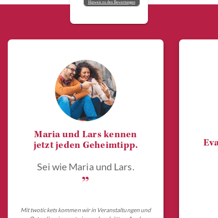
Hinweis zu den Bewertungen
Maria und Lars kennen
Eva
jetzt jeden Geheimtipp.
Sei wie Maria und Lars.
„
Mit twotickets kommen wir in Veranstaltungen und