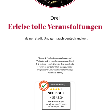
Drei
Erlebe tolle Veranstaltungen
In deiner Stadt. Und gern auch deutschlandweit.
*Immer 2 Freikarten per Auslosung nach
Verfügbarkeit, je nach Interessen in der Regel
1-3 mal pro Monat. Dazu bis 3x2 garantierte
Freikarten per Sofortklick nach gewählter
Mitgliedschaft. Durchschnittlicher Wert je
Freikarte € (Stand ).
AUSGEZEICHNET
.org
SEHR GUT
4.55
/ 5.00
560 Bewertungen
von hier, google.com,
erfahrungen24.eu