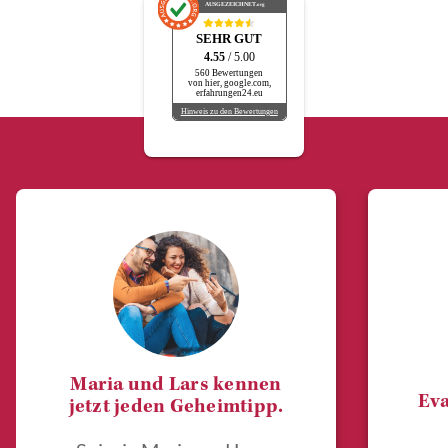
AUSGEZEICHNET
.org
SEHR GUT
4.55
/ 5.00
560 Bewertungen
von hier, google.com,
erfahrungen24.eu
Hinweis zu den Bewertungen
Maria und Lars kennen
Eva
jetzt jeden Geheimtipp.