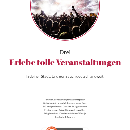
Drei
Erlebe tolle Veranstaltungen
In deiner Stadt. Und gern auch deutschlandweit.
*Immer 2 Freikarten per Auslosung nach
Verfügbarkeit, je nach Interessen in der Regel
1-3 mal pro Monat. Dazu bis 3x2 garantierte
Freikarten per Sofortklick nach gewählter
Mitgliedschaft. Durchschnittlicher Wert je
Freikarte € (Stand ).