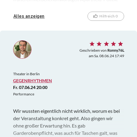
Das regt zu Nachdenklichkeit an und geht zusammen
mit dem liebevollen Zusammenhalt in der Familie
Alles anzeigen
Hilfreich 0
sehr zu Herzen! Danke für dieses besondere
Geschenk!
Geschrieben von
Ronny76L
am Sa. 08.06.24 17:49
Theater in Berlin
GEGENRHYTHMEN
Fr. 07.06.24 20:00
Performance
Wir wussten eigentlich nicht wirklich, worum es bei
der Veranstaltung konkret geht. Also gingen wir
ohne großer Erwartung hin. Es gab
Garderobenpflicht, was auch für Taschen galt, was