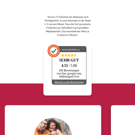
*Immer 2 Freikarten per Auslosung nach
Verfügbarkeit, je nach Interessen in der Regel
1-3 mal pro Monat. Dazu bis 3x2 garantierte
Freikarten per Sofortklick nach gewählter
Mitgliedschaft. Durchschnittlicher Wert je
Freikarte € (Stand ).
AUSGEZEICHNET
.org
SEHR GUT
4.55
/ 5.00
560 Bewertungen
von hier, google.com,
erfahrungen24.eu
Hinweis zu den Bewertungen