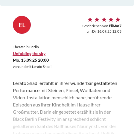
EL
Geschrieben von
EliMar7
am Di. 16.09.25 12:03
Theater in Berlin
Unfolding the sky
Mo. 15.09.25 20:00
von und mit Lerato Shadi
Lerato Shadi erzählt in ihrer wunderbar gestalteten
Performance mit Steinen, Pinsel, Wollfaden und
Video-Installation menschlich nahe, berührende
Episoden aus ihrer Kindheit im Hause ihrer
Großmutter. Darin eingebettet erzählt sie in der
Black Berlin Festivity im ansprechend schlicht
gehaltenen Saal des Ballhauses Naunynstr. von der
früheren menschenunwürdigen Apartheid-Politik.