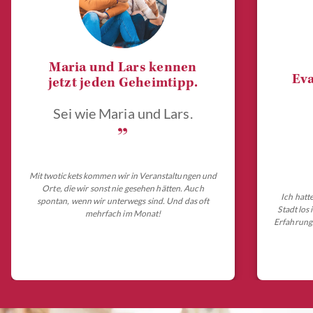
Maria und Lars kennen
Eva
jetzt jeden Geheimtipp.
Sei wie Maria und Lars.
„
Mit twotickets kommen wir in Veranstaltungen und
Orte, die wir sonst nie gesehen hätten. Auch
Ich hatt
spontan, wenn wir unterwegs sind. Und das oft
Stadt los
mehrfach im Monat!
Erfahrungs