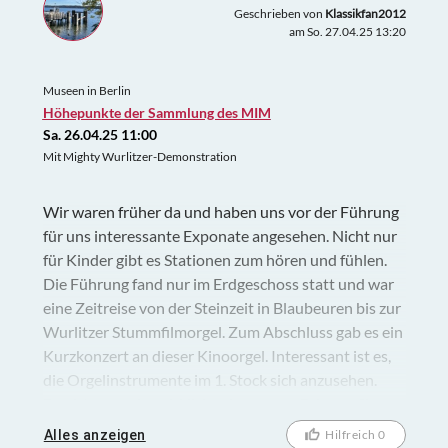
Geschrieben von
Klassikfan2012
am So. 27.04.25 13:20
Museen in Berlin
Höhepunkte der Sammlung des MIM
Sa. 26.04.25 11:00
Mit Mighty Wurlitzer-Demonstration
Wir waren früher da und haben uns vor der Führung
für uns interessante Exponate angesehen. Nicht nur
für Kinder gibt es Stationen zum hören und fühlen.
Die Führung fand nur im Erdgeschoss statt und war
eine Zeitreise von der Steinzeit in Blaubeuren bis zur
Wurlitzer Stummfilmorgel. Zum Abschluss gab es ein
Kurzkonzert an dieser Kinoorgel. Interessant ist es,
die Orgelinstrumente im 1. Stock sich anzusehen.
Das Museum ist wirklich sehenswert. Bringen Sie
genügend Zeit mit.
Alles anzeigen
Hilfreich 0