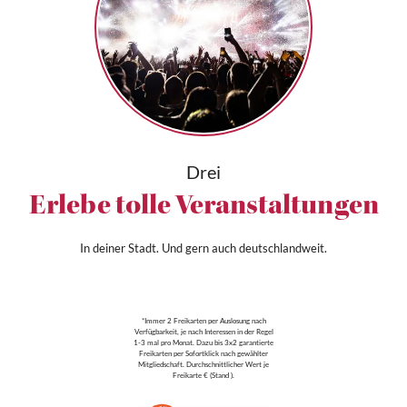
Drei
Erlebe tolle Veranstaltungen
In deiner Stadt. Und gern auch deutschlandweit.
*Immer 2 Freikarten per Auslosung nach
Verfügbarkeit, je nach Interessen in der Regel
1-3 mal pro Monat. Dazu bis 3x2 garantierte
Freikarten per Sofortklick nach gewählter
Mitgliedschaft. Durchschnittlicher Wert je
Freikarte € (Stand ).