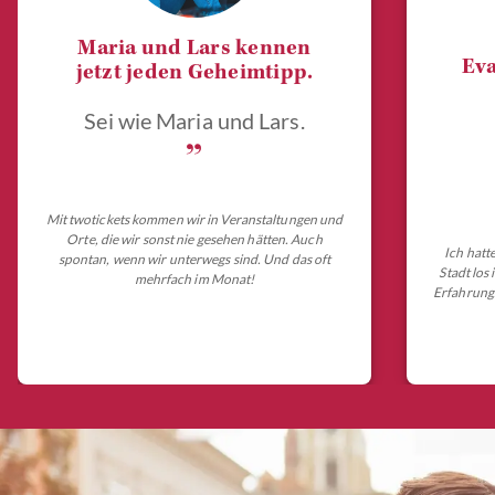
Maria und Lars kennen
Eva
jetzt jeden Geheimtipp.
Sei wie Maria und Lars.
„
Mit twotickets kommen wir in Veranstaltungen und
Orte, die wir sonst nie gesehen hätten. Auch
Ich hatt
spontan, wenn wir unterwegs sind. Und das oft
Stadt los
mehrfach im Monat!
Erfahrungs