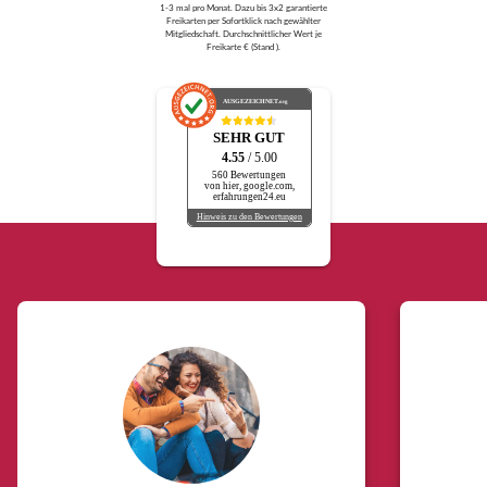
1-3 mal pro Monat. Dazu bis 3x2 garantierte
Freikarten per Sofortklick nach gewählter
Mitgliedschaft. Durchschnittlicher Wert je
Freikarte € (Stand ).
AUSGEZEICHNET
.org
SEHR GUT
4.55
/ 5.00
560 Bewertungen
von hier, google.com,
erfahrungen24.eu
Hinweis zu den Bewertungen