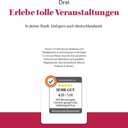
Drei
Erlebe tolle Veranstaltungen
In deiner Stadt. Und gern auch deutschlandweit.
*Immer 2 Freikarten per Auslosung nach
Verfügbarkeit, je nach Interessen in der Regel
1-3 mal pro Monat. Dazu bis 3x2 garantierte
Freikarten per Sofortklick nach gewählter
Mitgliedschaft. Durchschnittlicher Wert je
Freikarte € (Stand ).
AUSGEZEICHNET
.org
SEHR GUT
4.55
/ 5.00
560 Bewertungen
von hier, google.com,
erfahrungen24.eu
Hinweis zu den Bewertungen