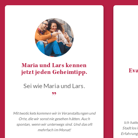
Maria und Lars kennen
Eva
jetzt jeden Geheimtipp.
Sei wie Maria und Lars.
„
Mit twotickets kommen wir in Veranstaltungen und
Orte, die wir sonst nie gesehen hätten. Auch
Ich hatt
spontan, wenn wir unterwegs sind. Und das oft
Stadt los
mehrfach im Monat!
Erfahrungs