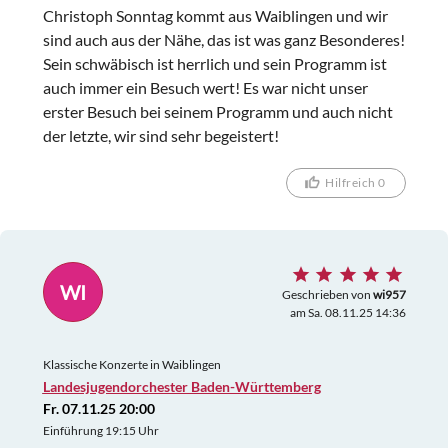
Christoph Sonntag kommt aus Waiblingen und wir
Umsetzung eines zwar blutrünstigen, aber immerhin
sind auch aus der Nähe, das ist was ganz Besonderes!
der Weltliteratur zuzuordnenden Werkes und seiner
Sein schwäbisch ist herrlich und sein Programm ist
schauspielerischen Interpretation. Zudem verließen
auch immer ein Besuch wert! Es war nicht unser
die Schauspieler mitten in der Vorstellung die Bühne,
erster Besuch bei seinem Programm und auch nicht
um an unterschiedlichen Plätzen im Publikum
der letzte, wir sind sehr begeistert!
dümmliche "Kinderquiz"-Fragen zu stellen, die sie im
Anschluss selbst beantworteten, bevor sie
Hilfreich 0
schließlich zur Bühne zurückkehrten, um bis zur
Pause das eigentliche Stück weiter zu performen. Die
Folge waren etliche enttäuschte Zuschauer, die die
Pause nutzten, um sich an der Garderobe ihre
Mäntel und Jacken aushändigen zu lassen und
WI
Geschrieben von
wi957
vorzeitig das Event zu verlassen. Ein enttäuschender
am Sa. 08.11.25 14:36
Abend, der das, was Macbeth, seine inneren
Gewissenskonflikte und den späteren
Klassische Konzerte in Waiblingen
rücksichtslosen Machtanspruch und den seiner
Landesjugendorchester Baden-Württemberg
Geliebten und Gefolgschaft eigentlich verkörpern
Fr. 07.11.25 20:00
sollte, meiner Ansicht nach nur völlig unzureichend
Einführung 19:15 Uhr