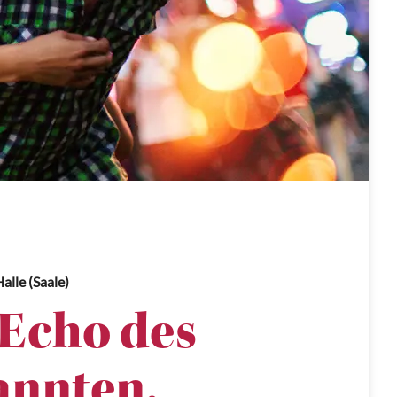
alle (Saale)
 Echo des
nnten.