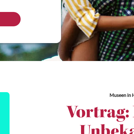
Museen
in H
Vortrag:
Unbeka