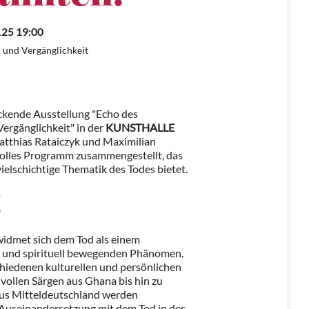
.25 19:00
und Vergänglichkeit
ckende Ausstellung "Echo des
rgänglichkeit" in der
KUNSTHALLE
Matthias Rataiczyk und Maximilian
volles Programm zusammengestellt, das
vielschichtige Thematik des Todes bietet.
idmet sich dem Tod als einem
en und spirituell bewegenden Phänomen.
schiedenen kulturellen und persönlichen
vollen Särgen aus Ghana bis hin zu
aus Mitteldeutschland werden
e Auseinandersetzung mit dem Tod in der