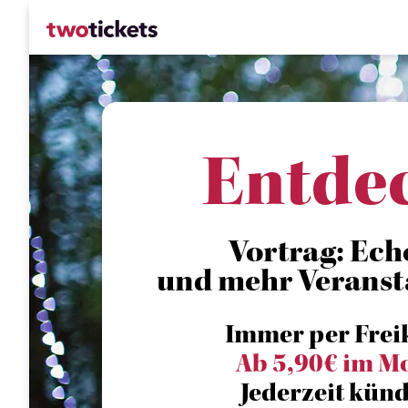
Entde
Vortrag: Echo
und mehr Veranst
Immer per Frei
Ab 5,90€ im M
Jederzeit künd