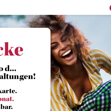
cke
 d...
altungen!
karte.
onat.
bar.