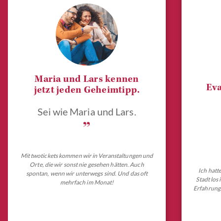
Maria und Lars kennen
Eva
jetzt jeden Geheimtipp.
Sei wie Maria und Lars.
„
Mit twotickets kommen wir in Veranstaltungen und
Orte, die wir sonst nie gesehen hätten. Auch
Ich hatt
spontan, wenn wir unterwegs sind. Und das oft
Stadt los
mehrfach im Monat!
Erfahrungs