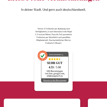
In deiner Stadt. Und gern auch deutschlandweit.
*Immer 2 Freikarten per Auslosung nach
Verfügbarkeit, je nach Interessen in der Regel
1-3 mal pro Monat. Dazu bis 3x2 garantierte
Freikarten per Sofortklick nach gewählter
Mitgliedschaft. Durchschnittlicher Wert je
Freikarte € (Stand ).
AUSGEZEICHNET
.org
SEHR GUT
4.55
/ 5.00
560 Bewertungen
von hier, google.com,
erfahrungen24.eu
Hinweis zu den Bewertungen