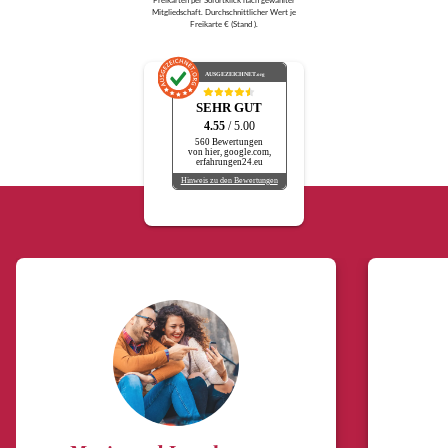
Freikarten per Sofortklick nach gewählter
Mitgliedschaft. Durchschnittlicher Wert je
Freikarte € (Stand ).
AUSGEZEICHNET
.org
SEHR GUT
4.55
/ 5.00
560 Bewertungen
von hier, google.com,
erfahrungen24.eu
Hinweis zu den Bewertungen