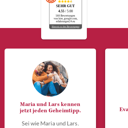
SEHR GUT
4.55
/ 5.00
560 Bewertungen
von hier, google.com,
erfahrungen24.eu
Hinweis zu den Bewertungen
Maria und Lars kennen
Eva
jetzt jeden Geheimtipp.
Sei wie Maria und Lars.