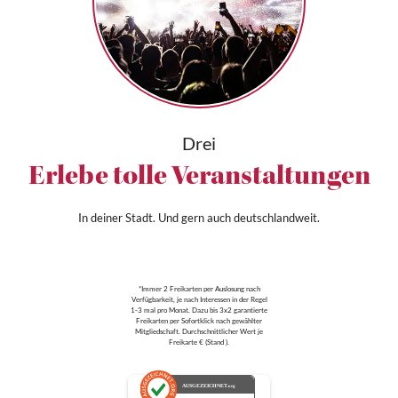
Drei
Erlebe tolle Veranstaltungen
In deiner Stadt. Und gern auch deutschlandweit.
*Immer 2 Freikarten per Auslosung nach
Verfügbarkeit, je nach Interessen in der Regel
1-3 mal pro Monat. Dazu bis 3x2 garantierte
Freikarten per Sofortklick nach gewählter
Mitgliedschaft. Durchschnittlicher Wert je
Freikarte € (Stand ).
AUSGEZEICHNET
.org