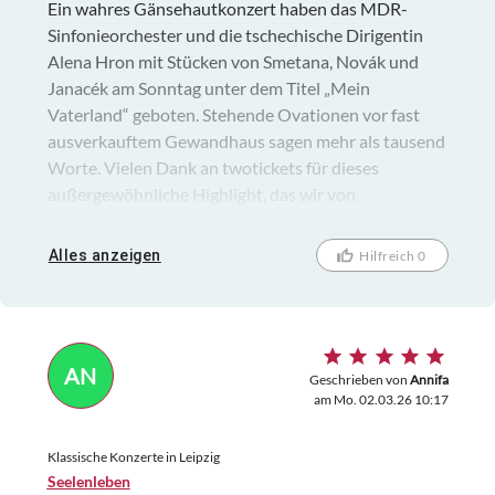
Ein wahres Gänsehautkonzert haben das MDR-
Sinfonieorchester und die tschechische Dirigentin
Alena Hron mit Stücken von Smetana, Novák und
Janacék am Sonntag unter dem Titel „Mein
Vaterland“ geboten. Stehende Ovationen vor fast
ausverkauftem Gewandhaus sagen mehr als tausend
Worte. Vielen Dank an twotickets für dieses
außergewöhnliche Highlight, das wir von
ausgezeichneten Plätzen genießen durften.
Alles anzeigen
Hilfreich 0
AN
Geschrieben von
Annifa
am Mo. 02.03.26 10:17
Klassische Konzerte in Leipzig
Seelenleben