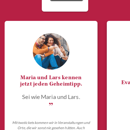
Maria und Lars kennen
Eva
jetzt jeden Geheimtipp.
Sei wie Maria und Lars.
„
Mit twotickets kommen wir in Veranstaltungen und
Orte, die wir sonst nie gesehen hätten. Auch