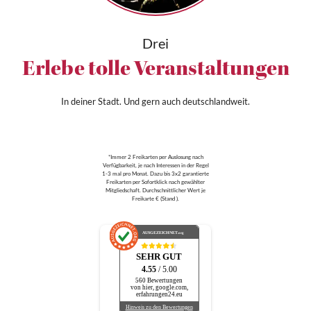
Drei
Erlebe tolle Veranstaltungen
In deiner Stadt. Und gern auch deutschlandweit.
*Immer 2 Freikarten per Auslosung nach
Verfügbarkeit, je nach Interessen in der Regel
1-3 mal pro Monat. Dazu bis 3x2 garantierte
Freikarten per Sofortklick nach gewählter
Mitgliedschaft. Durchschnittlicher Wert je
Freikarte € (Stand ).
AUSGEZEICHNET
.org
SEHR GUT
4.55
/ 5.00
560 Bewertungen
von hier, google.com,
erfahrungen24.eu
Hinweis zu den Bewertungen