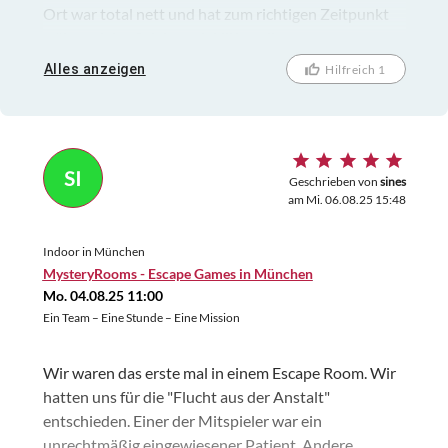
Ort war total nett und hat zum richtigen Zeitpunkt
während des Spiels auch Hilfestellung
angeboten/gegeben. Wir haben schon mehrere
Alles anzeigen
Hilfreich 1
Escape-Spiele gemacht, und Mystery Rooms ist aus
unserer Sicht definitiv ein Anbieter auf den vorderen
Plätzen. Wir möchten auch die anderen Räume noch
spielen. Anmerkung: Im Rahmen des TT-Angebots
SI
erhält man 2 Gutschein-Codes, die jeweils mit 30
Geschrieben von
sines
am Mi. 06.08.25 15:48
Euro angerechnet werden --> restlicher Betrag muss
aufgezahlt werden.
Indoor in München
MysteryRooms - Escape Games in München
Mo. 04.08.25 11:00
Ein Team – Eine Stunde – Eine Mission
Wir waren das erste mal in einem Escape Room. Wir
hatten uns für die "Flucht aus der Anstalt"
entschieden. Einer der Mitspieler war ein
unrechtmäßig eingewiesener Patient. Andere