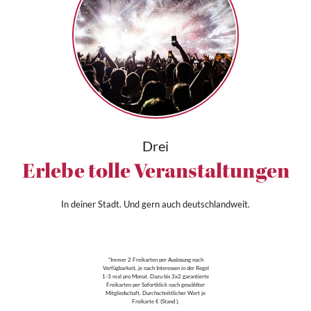
Drei
Erlebe tolle Veranstaltungen
In deiner Stadt. Und gern auch deutschlandweit.
*Immer 2 Freikarten per Auslosung nach
Verfügbarkeit, je nach Interessen in der Regel
1-3 mal pro Monat. Dazu bis 3x2 garantierte
Freikarten per Sofortklick nach gewählter
Mitgliedschaft. Durchschnittlicher Wert je
Freikarte € (Stand ).