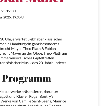
.25 19:30
er 2025, 19.30 Uhr
0 Uhr, erwartet Liebhaber klassischer
rmonie Hamburg ein ganz besonderes
lbrecht Mayer, Theo Plath & Fabian
lbrecht Mayer an der Oboe, Theo Plath am
kammermusikalisches Gipfeltreffen
 französischer Musik des 20. Jahrhunderts
as Programm
Meisterwerke präsentieren, darunter
Fagott und Klavier, Roger Boutry's
ie Werke von Camille Saint-Saëns, Maurice
ersprechen einen Abend voller Eleganz,