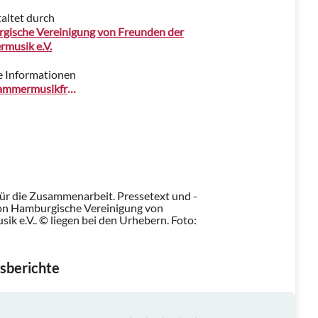
altet durch
gische Vereinigung von Freunden der
musik e.V.
e Informationen
www.kammermusikfreunde.de
für die Zusammenarbeit. Pressetext und -
on Hamburgische Vereinigung von
k e.V.. © liegen bei den Urhebern.
Foto:
sberichte