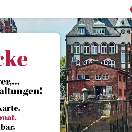
cke
r,...
altungen!
karte.
onat.
bar.