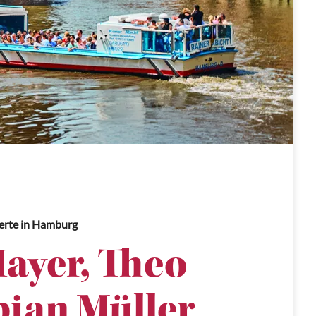
erte
in Hamburg
ayer, Theo
bian Müller