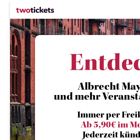
Entde
Albrecht Maye
und mehr Veranst
Immer per Frei
Ab 5,90€ im M
Jederzeit künd