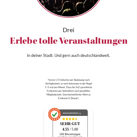
Drei
Erlebe tolle Veranstaltungen
In deiner Stadt. Und gern auch deutschlandweit.
*Immer 2 Freikarten per Auslosung nach
Verfügbarkeit, je nach Interessen in der Regel
1-3 mal pro Monat. Dazu bis 3x2 garantierte
Freikarten per Sofortklick nach gewählter
Mitgliedschaft. Durchschnittlicher Wert je
Freikarte € (Stand ).
AUSGEZEICHNET
.org
SEHR GUT
4.55
/ 5.00
560 Bewertungen