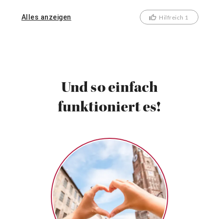
entsprechend geändert werden. Es war eine sehr
lohnenswerte Veranstaltung. Vielen Dank an die
Alles anzeigen
Hilfreich 1
Organisatorinnen und twotickets.
Und so einfach
funktioniert es!