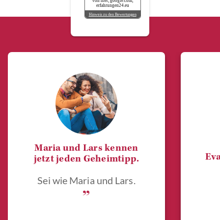
von hier, google.com,
erfahrungen24.eu
Hinweis zu den Bewertungen
Maria und Lars kennen
Eva
jetzt jeden Geheimtipp.
Sei wie Maria und Lars.
„