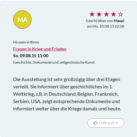
durchs Museum - oder eine Einführung am Anfang.
Im 1. OG gab es einige beeindruckende
MA
Kunstwerke/Arrangements. Die Ausstellung im 2.
Geschrieben von
Maupi
am Mo. 10.08.15 22:08
OG zum Frauenwahlrecht war interessant. Wir
waren den gesamten Nachmittag - soweit wir das
Museen in Bonn
beurteilen konnten - die einzigen Gäste.
Frauen in Krieg und Frieden
So. 09.08.15 11:00
Geschichte, Dokumente und zeitgenössische Kunst
Die Ausstellung ist sehr großzügig über drei Etagen
verteilt. Sie informiert über geschichtliches im 1.
Weltkrieg, z.B. in Deutschland, Belgien, Frankreich,
Serbien, USA, zeigt entsprechende Dokumente und
informiert weiter über die Kriege damals und heute.
Hilfreich 0