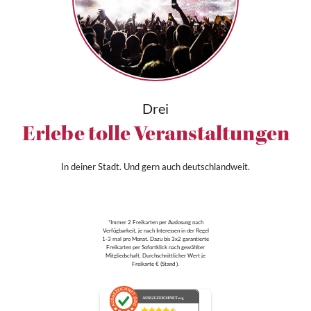
Drei
Erlebe tolle Veranstaltungen
In deiner Stadt. Und gern auch deutschlandweit.
*Immer 2 Freikarten per Auslosung nach
Verfügbarkeit, je nach Interessen in der Regel
1-3 mal pro Monat. Dazu bis 3x2 garantierte
Freikarten per Sofortklick nach gewählter
Mitgliedschaft. Durchschnittlicher Wert je
Freikarte € (Stand ).
AUSGEZEICHNET
.org