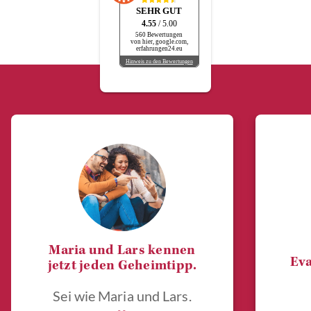
SEHR GUT
4.55
/ 5.00
560 Bewertungen
von hier, google.com,
erfahrungen24.eu
Hinweis zu den Bewertungen
Maria und Lars kennen
Eva
jetzt jeden Geheimtipp.
Sei wie Maria und Lars.
„