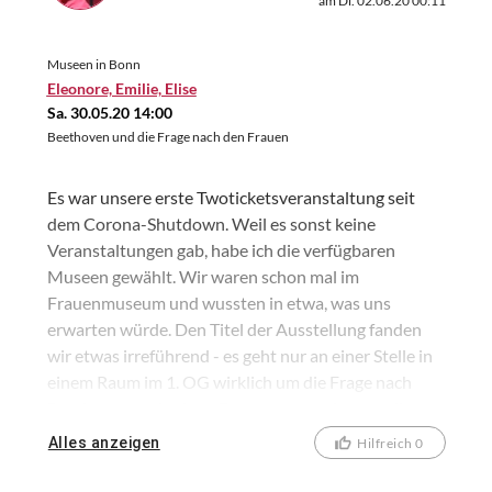
am Di. 02.06.20 00:11
Museen in Bonn
Eleonore, Emilie, Elise
Sa. 30.05.20 14:00
Beethoven und die Frage nach den Frauen
Es war unsere erste Twoticketsveranstaltung seit
dem Corona-Shutdown. Weil es sonst keine
Veranstaltungen gab, habe ich die verfügbaren
Museen gewählt. Wir waren schon mal im
Frauenmuseum und wussten in etwa, was uns
erwarten würde. Den Titel der Ausstellung fanden
wir etwas irreführend - es geht nur an einer Stelle in
einem Raum im 1. OG wirklich um die Frage nach
Beethoven und seinen Frauen, sonst eher um diverse
Frauen und das Leben im 18. Jahrhundert. Die
Alles anzeigen
Hilfreich 0
einzelnen Infos und Arrangements waren alle okay,
allerdings fehlte mir ein bisschen der rote Faden