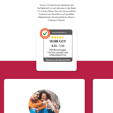
*Immer 2 Freikarten per Auslosung nach
Verfügbarkeit, je nach Interessen in der Regel
1-3 mal pro Monat. Dazu bis 3x2 garantierte
Freikarten per Sofortklick nach gewählter
Mitgliedschaft. Durchschnittlicher Wert je
Freikarte € (Stand ).
AUSGEZEICHNET
.org
SEHR GUT
4.55
/ 5.00
560 Bewertungen
von hier, google.com,
erfahrungen24.eu
Hinweis zu den Bewertungen