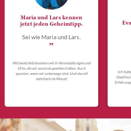
Maria und Lars kennen
Eva
jetzt jeden Geheimtipp.
Sei wie Maria und Lars.
„
Mit twotickets kommen wir in Veranstaltungen und
Orte, die wir sonst nie gesehen hätten. Auch
Ich hatt
spontan, wenn wir unterwegs sind. Und das oft
Stadt los
mehrfach im Monat!
Erfahrungs