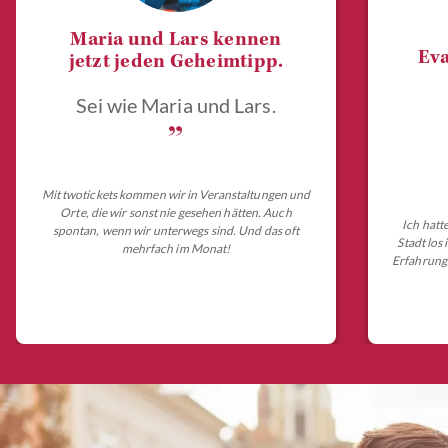
Maria und Lars kennen
Eva
jetzt jeden Geheimtipp.
Sei wie Maria und Lars.
„
Mit twotickets kommen wir in Veranstaltungen und
Orte, die wir sonst nie gesehen hätten. Auch
Ich hatt
spontan, wenn wir unterwegs sind. Und das oft
Stadt los
mehrfach im Monat!
Erfahrungs