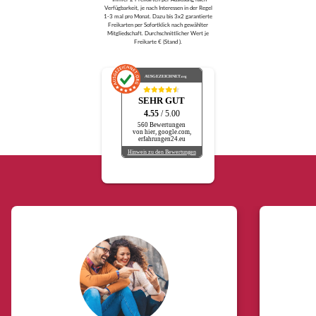
Verfügbarkeit, je nach Interessen in der Regel
1-3 mal pro Monat. Dazu bis 3x2 garantierte
Freikarten per Sofortklick nach gewählter
Mitgliedschaft. Durchschnittlicher Wert je
Freikarte € (Stand ).
AUSGEZEICHNET
.org
SEHR GUT
4.55
/ 5.00
560 Bewertungen
von hier, google.com,
erfahrungen24.eu
Hinweis zu den Bewertungen