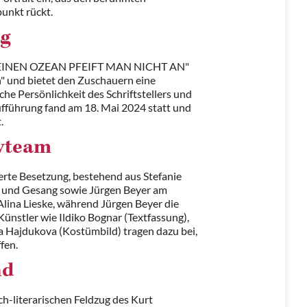
punkt rückt.
ng
 EINEN OZEAN PFEIFT MAN NICHT AN"
en" und bietet den Zuschauern eine
iche Persönlichkeit des Schriftstellers und
aufführung fand am 18. Mai 2024 statt und
.
ivteam
ierte Besetzung, bestehend aus Stefanie
el und Gesang sowie Jürgen Beyer am
 Alina Lieske, während Jürgen Beyer die
ünstler wie Ildiko Bognar (Textfassung),
a Hajdukova (Kostümbild) tragen dazu bei,
fen.
nd
ch-literarischen Feldzug des Kurt