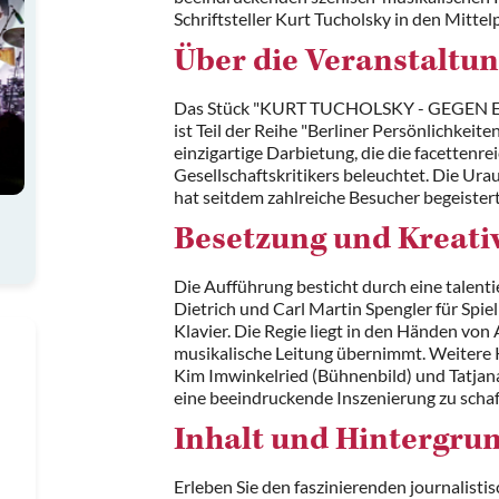
Schriftsteller Kurt Tucholsky in den Mittel
Über die Veranstaltu
Das Stück "KURT TUCHOLSKY - GEGEN
ist Teil der Reihe "Berliner Persönlichkeit
einzigartige Darbietung, die die facettenre
Gesellschaftskritikers beleuchtet. Die Ur
hat seitdem zahlreiche Besucher begeistert
Besetzung und Kreat
Die Aufführung besticht durch eine talent
Dietrich und Carl Martin Spengler für Spi
Klavier. Die Regie liegt in den Händen von
musikalische Leitung übernimmt. Weitere K
Kim Imwinkelried (Bühnenbild) und Tatjan
eine beeindruckende Inszenierung zu schaf
Inhalt und Hintergru
Erleben Sie den faszinierenden journalistis