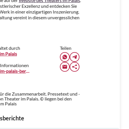
ie auf der
Website des Theaters im Palais
.
stlerischer Exzellenz und entdecken Sie
Werk in einer einzigartigen Inszenierung.
altung vereint in diesem unvergesslichen
ltet durch
Teilen
im Palais
 Informationen
theater-im-palais-berlin.reservix.de
für die Zusammenarbeit. Pressetext und -
 Theater im Palais. © liegen bei den
im Palais
sberichte