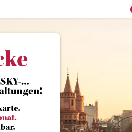
cke
KY-...
altungen!
karte.
onat.
bar.