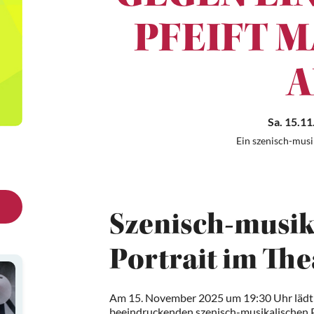
PFEIFT M
A
Sa. 15.11
Ein szenisch-musi
Szenisch-musik
Portrait im The
Am 15. November 2025 um 19:30 Uhr lädt d
beeindruckenden szenisch-musikalischen P