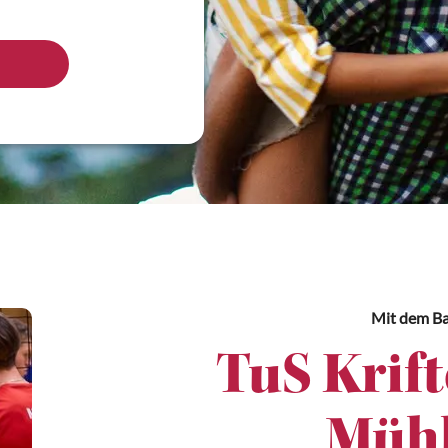
Mit dem Ba
TuS Krift
Mühl