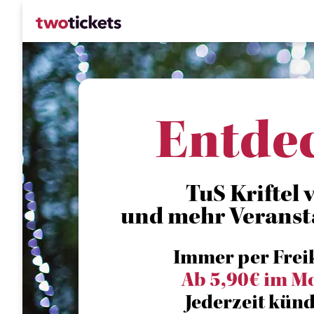
Entde
TuS Kriftel vs
und mehr Veranst
Immer per Frei
Ab 5,90€ im M
Jederzeit künd