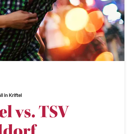
ll
in Kriftel
el vs. TSV
dorf