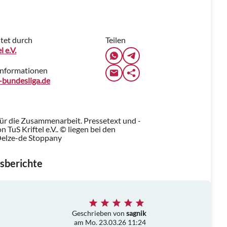
tet durch
Teilen
l e.V.
Informationen
l-bundesliga.de
für die Zusammenarbeit. Pressetext und -
TuS Kriftel e.V.. © liegen bei den
Oelze-de Stoppany
sberichte
Geschrieben von
sagnik
am Mo. 23.03.26 11:24