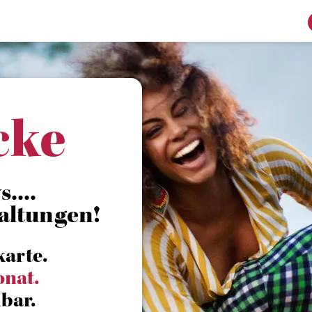
cke
....
altungen!
karte.
onat.
bar.