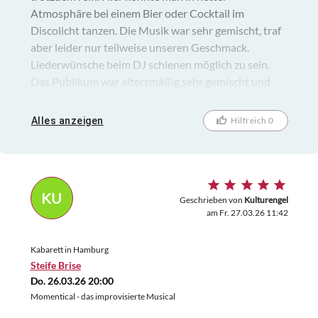
Atmosphäre bei einem Bier oder Cocktail im
Discolicht tanzen. Die Musik war sehr gemischt, traf
aber leider nur teilweise unseren Geschmack.
Liederwünsche beim DJ schienen möglich zu sein.
Das Publikum war altersmäßig sehr gemischt und
angenehm. Hier kann man einen netten Tanzabend
verbringen!
Alles anzeigen
Hilfreich 0
KU
Geschrieben von
Kulturengel
am Fr. 27.03.26 11:42
Kabarett in Hamburg
Steife Brise
Do. 26.03.26 20:00
Momentical - das improvisierte Musical