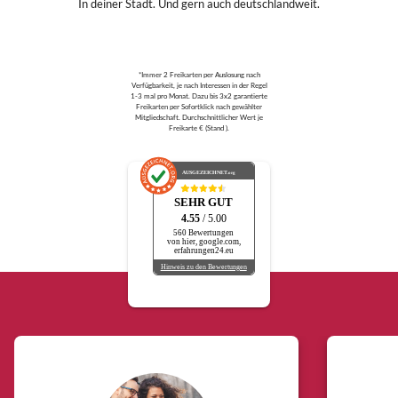
In deiner Stadt. Und gern auch deutschlandweit.
*Immer 2 Freikarten per Auslosung nach
Verfügbarkeit, je nach Interessen in der Regel
1-3 mal pro Monat. Dazu bis 3x2 garantierte
Freikarten per Sofortklick nach gewählter
Mitgliedschaft. Durchschnittlicher Wert je
Freikarte € (Stand ).
AUSGEZEICHNET
.org
SEHR GUT
4.55
/ 5.00
560 Bewertungen
von hier, google.com,
erfahrungen24.eu
Hinweis zu den Bewertungen