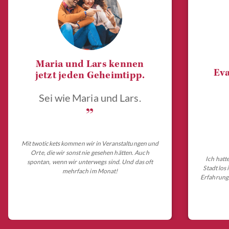
Maria und Lars kennen
Eva
jetzt jeden Geheimtipp.
Sei wie Maria und Lars.
„
Mit twotickets kommen wir in Veranstaltungen und
Orte, die wir sonst nie gesehen hätten. Auch
Ich hatt
spontan, wenn wir unterwegs sind. Und das oft
Stadt los
mehrfach im Monat!
Erfahrungs