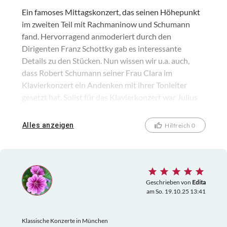
Ein famoses Mittagskonzert, das seinen Höhepunkt
im zweiten Teil mit Rachmaninow und Schumann
fand. Hervorragend anmoderiert durch den
Dirigenten Franz Schottky gab es interessante
Details zu den Stücken. Nun wissen wir u.a. auch,
dass Robert Schumann seiner Frau Clara im
Klavierkonzert ein Andenken mit ihrer Tonleiter
gesetzt hat. Solist für das Klavierkonzert war Julius
Egensperger, welcher mit seinen 18 Jahren ein
Glanzlicht bei dem Konzert war.
Alles anzeigen
Hilfreich 0
Geschrieben von
Edita
am So. 19.10.25 13:41
Klassische Konzerte in München