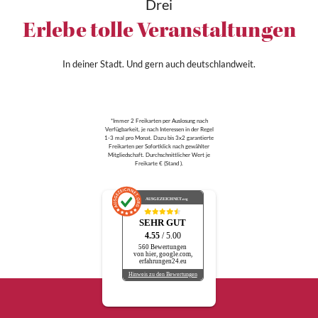
Drei
Erlebe tolle Veranstaltungen
In deiner Stadt. Und gern auch deutschlandweit.
*Immer 2 Freikarten per Auslosung nach
Verfügbarkeit, je nach Interessen in der Regel
1-3 mal pro Monat. Dazu bis 3x2 garantierte
Freikarten per Sofortklick nach gewählter
Mitgliedschaft. Durchschnittlicher Wert je
Freikarte € (Stand ).
AUSGEZEICHNET
.org
SEHR GUT
4.55
/ 5.00
560 Bewertungen
von hier, google.com,
erfahrungen24.eu
Hinweis zu den Bewertungen