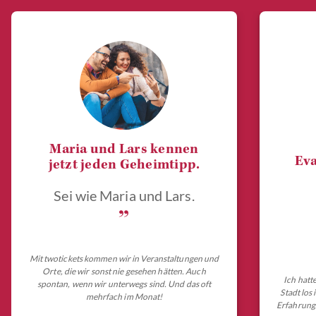
Maria und Lars kennen
Eva
jetzt jeden Geheimtipp.
Sei wie Maria und Lars.
„
Mit twotickets kommen wir in Veranstaltungen und
Orte, die wir sonst nie gesehen hätten. Auch
Ich hatt
spontan, wenn wir unterwegs sind. Und das oft
Stadt los
mehrfach im Monat!
Erfahrungs