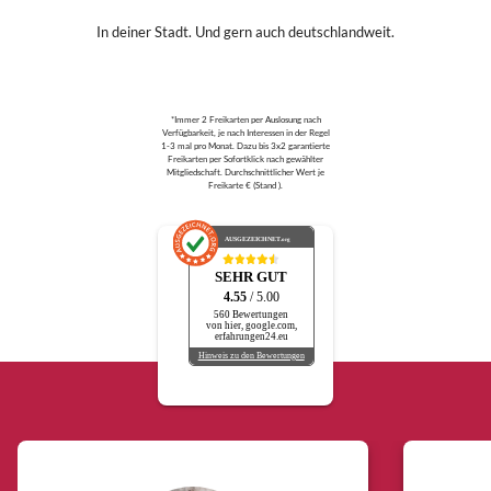
In deiner Stadt. Und gern auch deutschlandweit.
*Immer 2 Freikarten per Auslosung nach
Verfügbarkeit, je nach Interessen in der Regel
1-3 mal pro Monat. Dazu bis 3x2 garantierte
Freikarten per Sofortklick nach gewählter
Mitgliedschaft. Durchschnittlicher Wert je
Freikarte € (Stand ).
AUSGEZEICHNET
.org
SEHR GUT
4.55
/ 5.00
560 Bewertungen
von hier, google.com,
erfahrungen24.eu
Hinweis zu den Bewertungen