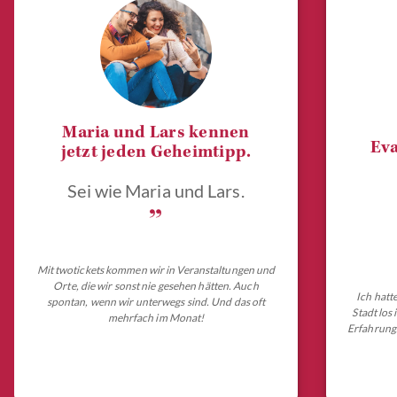
Maria und Lars kennen
Eva
jetzt jeden Geheimtipp.
Sei wie Maria und Lars.
„
Mit twotickets kommen wir in Veranstaltungen und
Orte, die wir sonst nie gesehen hätten. Auch
Ich hatt
spontan, wenn wir unterwegs sind. Und das oft
Stadt los
mehrfach im Monat!
Erfahrungs