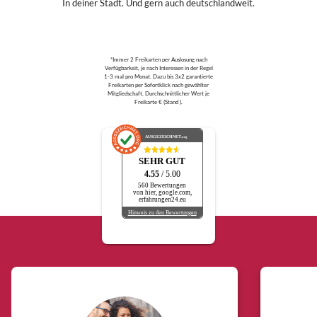
In deiner Stadt. Und gern auch deutschlandweit.
*Immer 2 Freikarten per Auslosung nach
Verfügbarkeit, je nach Interessen in der Regel
1-3 mal pro Monat. Dazu bis 3x2 garantierte
Freikarten per Sofortklick nach gewählter
Mitgliedschaft. Durchschnittlicher Wert je
Freikarte € (Stand ).
AUSGEZEICHNET
.org
SEHR GUT
4.55
/ 5.00
560 Bewertungen
von hier, google.com,
erfahrungen24.eu
Hinweis zu den Bewertungen