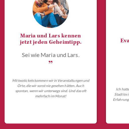
Maria und Lars kennen
Eva
jetzt jeden Geheimtipp.
Sei wie Maria und Lars.
„
Mit twotickets kommen wir in Veranstaltungen und
Orte, die wir sonst nie gesehen hätten. Auch
Ich hatt
spontan, wenn wir unterwegs sind. Und das oft
Stadt los
mehrfach im Monat!
Erfahrungs