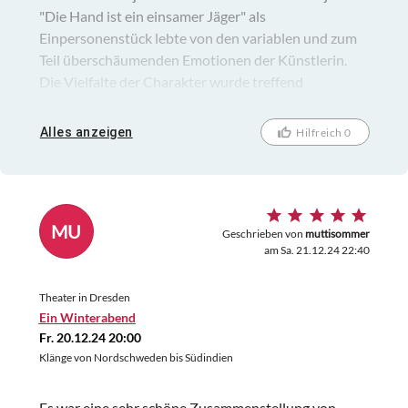
"Die Hand ist ein einsamer Jäger" als
Einpersonenstück lebte von den variablen und zum
Teil überschäumenden Emotionen der Künstlerin.
Die Vielfalte der Charakter wurde treffend
dargestellt. Ein interessanter Abend.
Alles anzeigen
Hilfreich 0
MU
Geschrieben von
muttisommer
am Sa. 21.12.24 22:40
Theater in Dresden
Ein Winterabend
Fr. 20.12.24 20:00
Klänge von Nordschweden bis Südindien
Es war eine sehr schöne Zusammenstellung von