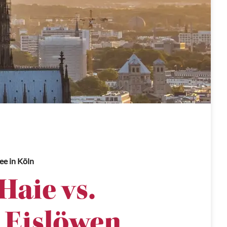
nee
in Köln
Haie vs.
 Eislöwen