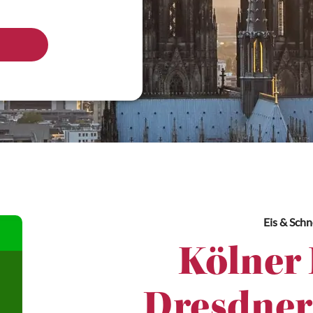
Eis & Sch
Kölner 
Dresdner