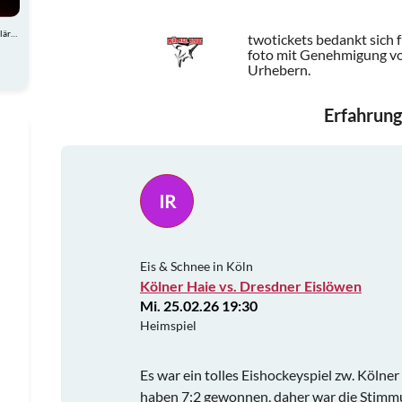
Atemberaubende Akrobatik, charmante Comedy und spektakuläre Showeinlagen
twotickets bedankt sich 
foto mit Genehmigung vo
Urhebern.
Erfahrung
IR
Eis & Schnee in Köln
Kölner Haie vs. Dresdner Eislöwen
Mi. 25.02.26 19:30
Heimspiel
Es war ein tolles Eishockeyspiel zw. Kölne
haben 7:2 gewonnen, daher war die Stimm