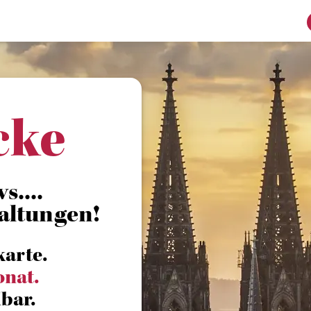
cke
s....
altungen!
karte.
onat.
bar.