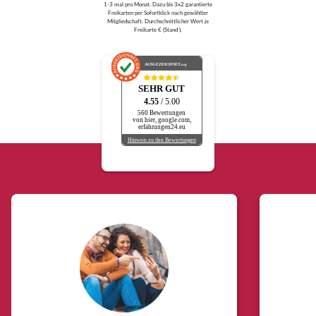
1-3 mal pro Monat. Dazu bis 3x2 garantierte
Freikarten per Sofortklick nach gewählter
Mitgliedschaft. Durchschnittlicher Wert je
Freikarte € (Stand ).
AUSGEZEICHNET
.org
SEHR GUT
4.55
/ 5.00
560 Bewertungen
von hier, google.com,
erfahrungen24.eu
Hinweis zu den Bewertungen