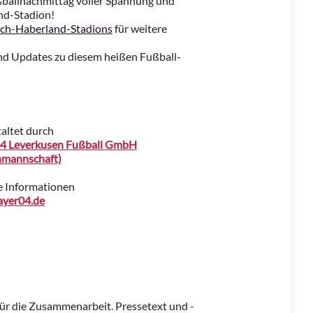
ßballnachmittag voller Spannung und
nd-Stadion!
ich-Haberland-Stadions
für weitere
und Updates zu diesem heißen Fußball-
altet durch
04 Leverkusen Fußball GmbH
nmannschaft)
e Informationen
yer04.de
für die Zusammenarbeit. Pressetext und -