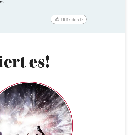
am.
Hilfreich 0
ert es!