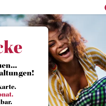
cke
en...
altungen!
karte.
onat.
bar.