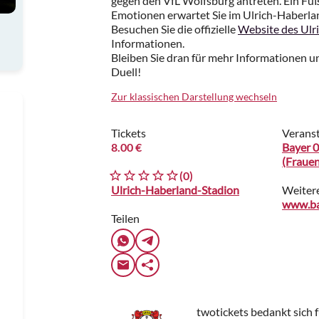
gegen den VfL Wolfsburg antreten. Ein Fu
Emotionen erwartet Sie im Ulrich-Haberla
Besuchen Sie die offizielle
Website des Ulr
Informationen.
Bleiben Sie dran für mehr Informationen 
Duell!
Zur klassischen Darstellung wechseln
Tickets
Veranst
8.00 €
Bayer 
(Fraue
(0)
Ulrich-Haberland-Stadion
Weiter
www.ba
Teilen
twotickets bedankt sich 