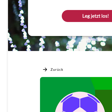
Leg jetzt los!
Zurück