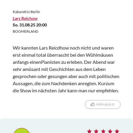
beleidigenden Rhetorik. Es ging nicht mehr darum,
Kabarett in Berlin
mit Satire und Schläue zu punkten, sondern nur noch
Lars Reichow
darum, pauschal und ohne viel geistige Pointe gegen
So. 31.08.25 20:00
bestimmte Politiker und Parteien vom Leder zu
BOOMERLAND
ziehen. Die Pointen waren nicht mehr clever, sondern
einfach nur noch gehässig. Das Gefühl auf einer
Wir kannten Lars Reicdhow noch nicht und waren
politischen Veranstaltung statt eines
erst einmal total überrascht bei den Wühlmäusen
Kabarettabends zu sitzen, wurde immer
anfangs einenPianisten zu erleben. Der Abend war
überwältigender. Wir hielten es nicht mehr aus, und
sehr amüsant mit Geschichten aus dem Leben
gingen in der Pause. Schade. Wer einen lustigen,
gesprochen oder gesungen aber auch mit politischen
intelligent-satirischen Abend erwartet, könnte –
Aussagen, die zum Nachdenken anregten. Kurzum
zumindest mit der aktuellen Programmfassung –
die Show im nächsten Jahr kann man nur empfehlen.
enttäuscht werden. Wir waren es auf jeden Fall.
Hilfreich 0