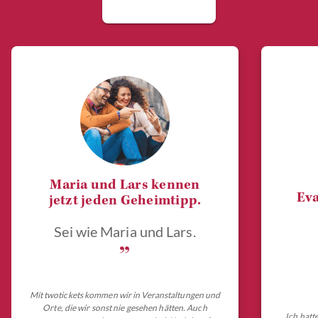
Maria und Lars kennen
Eva
jetzt jeden Geheimtipp.
Sei wie Maria und Lars.
„
Mit twotickets kommen wir in Veranstaltungen und
Orte, die wir sonst nie gesehen hätten. Auch
Ich hatt