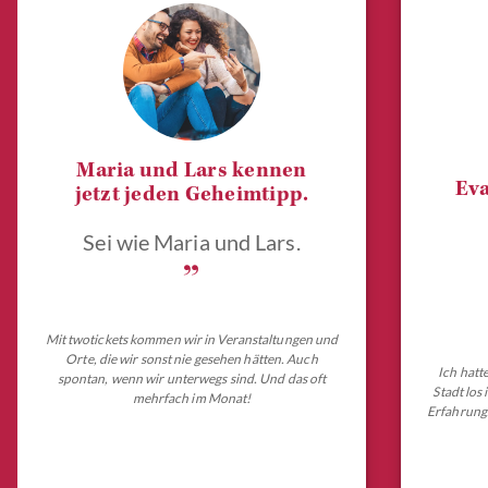
Maria und Lars kennen
Eva
jetzt jeden Geheimtipp.
Sei wie Maria und Lars.
„
Mit twotickets kommen wir in Veranstaltungen und
Orte, die wir sonst nie gesehen hätten. Auch
Ich hatt
spontan, wenn wir unterwegs sind. Und das oft
Stadt los
mehrfach im Monat!
Erfahrungs