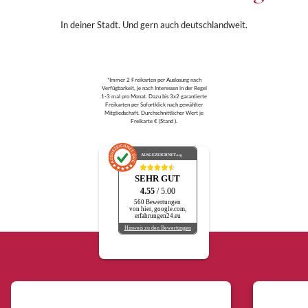
In deiner Stadt. Und gern auch deutschlandweit.
*Immer 2 Freikarten per Auslosung nach
Verfügbarkeit, je nach Interessen in der Regel
1-3 mal pro Monat. Dazu bis 3x2 garantierte
Freikarten per Sofortklick nach gewählter
Mitgliedschaft. Durchschnittlicher Wert je
Freikarte € (Stand ).
AUSGEZEICHNET
.org
SEHR GUT
4.55
/ 5.00
560 Bewertungen
von hier, google.com,
erfahrungen24.eu
Hinweis zu den Bewertungen