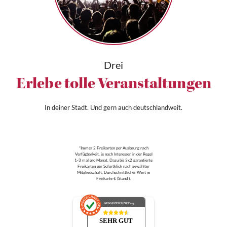
Drei
Erlebe tolle Veranstaltungen
In deiner Stadt. Und gern auch deutschlandweit.
*Immer 2 Freikarten per Auslosung nach
Verfügbarkeit, je nach Interessen in der Regel
1-3 mal pro Monat. Dazu bis 3x2 garantierte
Freikarten per Sofortklick nach gewählter
Mitgliedschaft. Durchschnittlicher Wert je
Freikarte € (Stand ).
AUSGEZEICHNET
.org
SEHR GUT