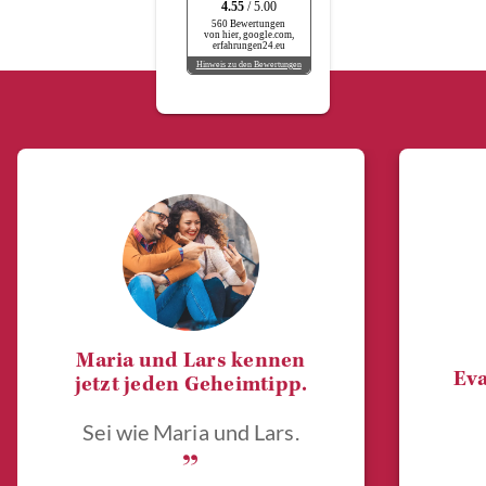
4.55
/ 5.00
560 Bewertungen
von hier, google.com,
erfahrungen24.eu
Hinweis zu den Bewertungen
Maria und Lars kennen
Eva
jetzt jeden Geheimtipp.
Sei wie Maria und Lars.
„