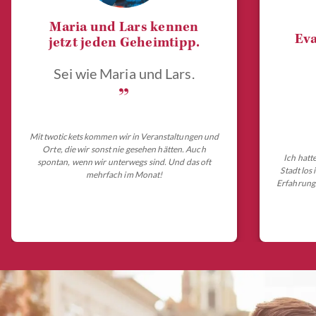
Maria und Lars kennen
Eva
jetzt jeden Geheimtipp.
Sei wie Maria und Lars.
„
Mit twotickets kommen wir in Veranstaltungen und
Orte, die wir sonst nie gesehen hätten. Auch
Ich hatt
spontan, wenn wir unterwegs sind. Und das oft
Stadt los
mehrfach im Monat!
Erfahrungs