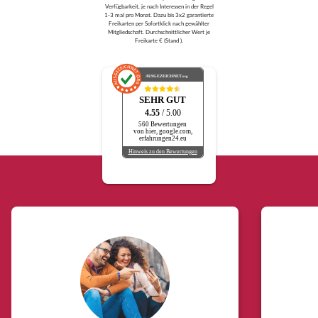
Verfügbarkeit, je nach Interessen in der Regel
1-3 mal pro Monat. Dazu bis 3x2 garantierte
Freikarten per Sofortklick nach gewählter
Mitgliedschaft. Durchschnittlicher Wert je
Freikarte € (Stand ).
AUSGEZEICHNET
.org
SEHR GUT
4.55
/ 5.00
560 Bewertungen
von hier, google.com,
erfahrungen24.eu
Hinweis zu den Bewertungen