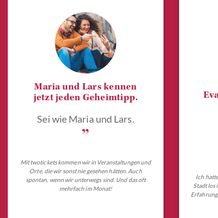
Maria und Lars kennen
Eva
jetzt jeden Geheimtipp.
Sei wie Maria und Lars.
„
Mit twotickets kommen wir in Veranstaltungen und
Orte, die wir sonst nie gesehen hätten. Auch
Ich hatt
spontan, wenn wir unterwegs sind. Und das oft
Stadt los
mehrfach im Monat!
Erfahrungs