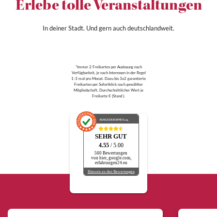
Erlebe tolle Veranstaltungen
In deiner Stadt. Und gern auch deutschlandweit.
*Immer 2 Freikarten per Auslosung nach
Verfügbarkeit, je nach Interessen in der Regel
1-3 mal pro Monat. Dazu bis 3x2 garantierte
Freikarten per Sofortklick nach gewählter
Mitgliedschaft. Durchschnittlicher Wert je
Freikarte € (Stand ).
AUSGEZEICHNET
.org
SEHR GUT
4.55
/ 5.00
560 Bewertungen
von hier, google.com,
erfahrungen24.eu
Hinweis zu den Bewertungen