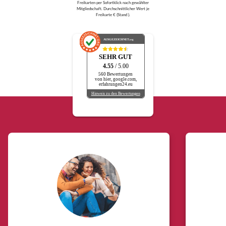
Freikarten per Sofortklick nach gewählter
Mitgliedschaft. Durchschnittlicher Wert je
Freikarte € (Stand ).
AUSGEZEICHNET
.org
SEHR GUT
4.55
/ 5.00
560 Bewertungen
von hier, google.com,
erfahrungen24.eu
Hinweis zu den Bewertungen