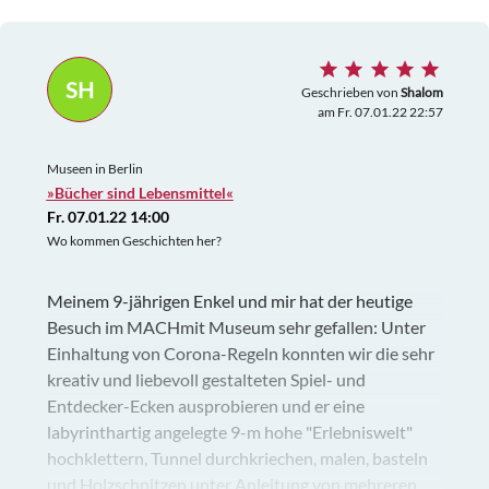
Regenbogen. Oben in der zweiten Etage haben wir
mit einem riesigen Flipper Automat gespielt und
gelernt, wie ein Kind sich im Mutterleib langsam
SH
entwickelt und wie es im Mutterleib monatelang lebt
Geschrieben von
Shalom
am Fr. 07.01.22 22:57
und heran-wächst. In der Etage kann man in
mehreren Kreativ-Werkstätten basteln. In der
Museen in Berlin
dritten Etage ist eine sehr schöne und gemütliche
»Bücher sind Lebensmittel«
Kinderbibliothek. Man hat überalle einen freien,
Fr. 07.01.22 14:00
unverbauten Blick in den ehemaligen großen
Wo kommen Geschichten her?
Kirchen-Innenraum, was sehr schön ist.
Meinem 9-jährigen Enkel und mir hat der heutige
Besuch im MACHmit Museum sehr gefallen: Unter
Einhaltung von Corona-Regeln konnten wir die sehr
kreativ und liebevoll gestalteten Spiel- und
Entdecker-Ecken ausprobieren und er eine
labyrinthartig angelegte 9-m hohe "Erlebniswelt"
hochklettern, Tunnel durchkriechen, malen, basteln
und Holzschnitzen unter Anleitung von mehreren