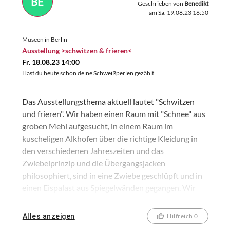
BE
Geschrieben von
Benedikt
am Sa. 19.08.23 16:50
Museen in Berlin
Ausstellung >schwitzen & frieren<
Fr. 18.08.23 14:00
Hast du heute schon deine Schweißperlen gezählt
Das Ausstellungsthema aktuell lautet "Schwitzen
und frieren". Wir haben einen Raum mit "Schnee" aus
groben Mehl aufgesucht, in einem Raum im
kuscheligen Alkhofen über die richtige Kleidung in
den verschiedenen Jahreszeiten und das
Zwiebelprinzip und die Übergangsjacken
philosophiert, sind in eine Zwiebe geschlüpft und in
einen Eispalast aus Spiegelwänden gegangen. Wir
haben gelernt, was ein Eisbrecher ist und wo man ihn
benötigt. Wir haben mit Regenbogen Spielzeug
Alles anzeigen
Hilfreich 0
gespielt und erfahren, wie er entsteht der