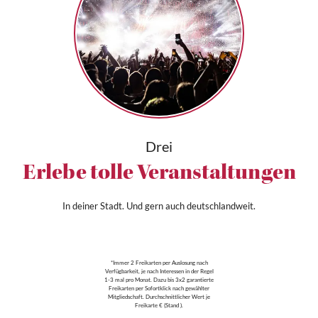
Drei
Erlebe tolle Veranstaltungen
In deiner Stadt. Und gern auch deutschlandweit.
*Immer 2 Freikarten per Auslosung nach
Verfügbarkeit, je nach Interessen in der Regel
1-3 mal pro Monat. Dazu bis 3x2 garantierte
Freikarten per Sofortklick nach gewählter
Mitgliedschaft. Durchschnittlicher Wert je
Freikarte € (Stand ).