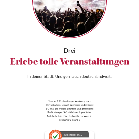
Drei
Erlebe tolle Veranstaltungen
In deiner Stadt. Und gern auch deutschlandweit.
*Immer 2 Freikarten per Auslosung nach
Verfügbarkeit, je nach Interessen in der Regel
1-3 mal pro Monat. Dazu bis 3x2 garantierte
Freikarten per Sofortklick nach gewählter
Mitgliedschaft. Durchschnittlicher Wert je
Freikarte € (Stand ).
AUSGEZEICHNET
.org