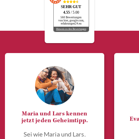
SEHR GUT
4.55
/ 5.00
560 Bewertungen
von hier, google.com,
erfahrungen24.eu
Hinweis zu den Bewertungen
Maria und Lars kennen
Eva
jetzt jeden Geheimtipp.
Sei wie Maria und Lars.