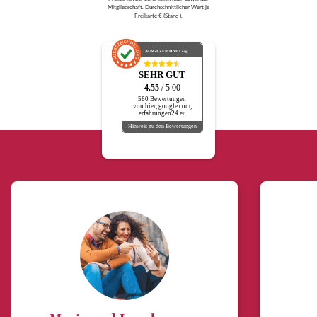
Mitgliedschaft. Durchschnittlicher Wert je
Freikarte € (Stand ).
AUSGEZEICHNET
.org
SEHR GUT
4.55
/ 5.00
560 Bewertungen
von hier, google.com,
erfahrungen24.eu
Hinweis zu den Bewertungen