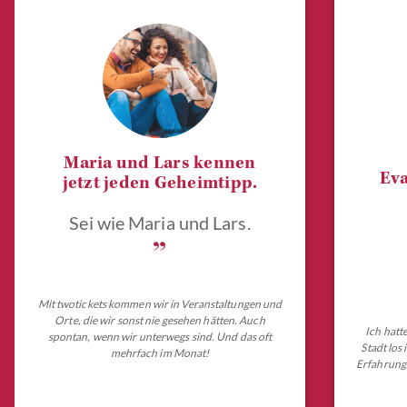
Maria und Lars kennen
Eva
jetzt jeden Geheimtipp.
Sei wie Maria und Lars.
„
Mit twotickets kommen wir in Veranstaltungen und
Orte, die wir sonst nie gesehen hätten. Auch
Ich hatt
spontan, wenn wir unterwegs sind. Und das oft
Stadt los
mehrfach im Monat!
Erfahrungs