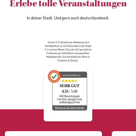
Erlebe tolle Veranstaltungen
In deiner Stadt. Und gern auch deutschlandweit.
*Immer 2 Freikarten per Auslosung nach
Verfügbarkeit, je nach Interessen in der Regel
1-3 mal pro Monat. Dazu bis 3x2 garantierte
Freikarten per Sofortklick nach gewählter
Mitgliedschaft. Durchschnittlicher Wert je
Freikarte € (Stand ).
AUSGEZEICHNET
.org
SEHR GUT
4.55
/ 5.00
560 Bewertungen
von hier, google.com,
erfahrungen24.eu
Hinweis zu den Bewertungen