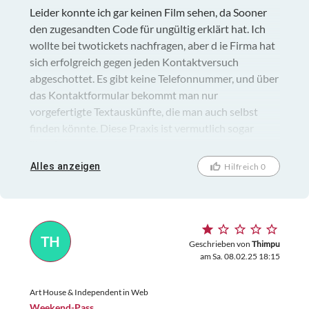
Leider konnte ich gar keinen Film sehen, da Sooner
den zugesandten Code für ungültig erklärt hat. Ich
wollte bei twotickets nachfragen, aber d ie Firma hat
sich erfolgreich gegen jeden Kontaktversuch
abgeschottet. Es gibt keine Telefonnummer, und über
das Kontaktformular bekommt man nur
vorgefertigte Textauskünfte, die man auch selbst
finden könnte. Diese Praxis ist vermutlich sogar
illegal.
Alles anzeigen
Hilfreich 0
TH
Geschrieben von
Thimpu
am Sa. 08.02.25 18:15
Art House & Independent in Web
Weekend-Pass